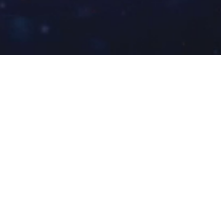
123
10
52
59